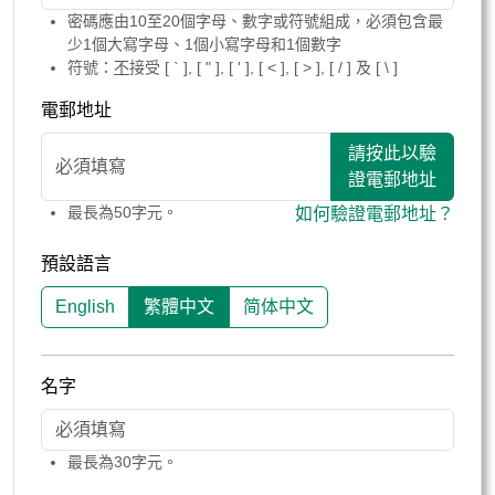
密碼應由10至20個字母、數字或符號組成，必須包含最
少1個大寫字母、1個小寫字母和1個數字
符號：
不
接受 [ ` ], [ " ], [ ' ], [ < ], [ > ], [ / ] 及 [ \ ]
電郵地址
請按此以驗
證電郵地址
最長為50字元。
如何驗證電郵地址？
預設語言
English
繁體中文
简体中文
名字
最長為30字元。