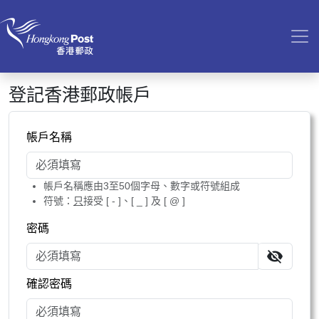
登記香港郵政帳戶
帳戶名稱
帳戶名稱應由3至50個字母、數字或符號組成
符號：
只
接受 [ - ]、[ _ ] 及 [ @ ]
密碼
確認密碼